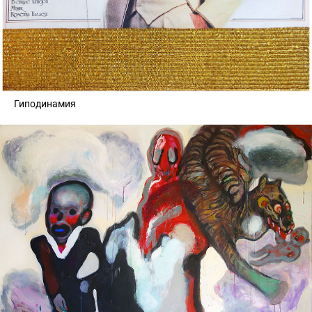
Гиподинамия