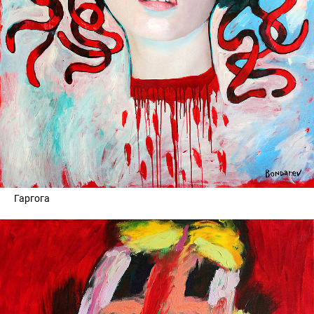
Гаргога